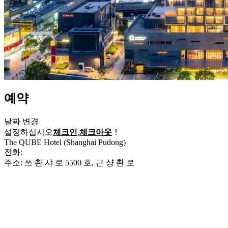
예약
날짜 변경
설정하십시오
체크인
,
체크아웃
！
The QUBE Hotel (Shanghai Pudong)
전화:
+86-21-61871888
주소: 쓰 촨 샤 로 5500 호, 근 샹 촨 로